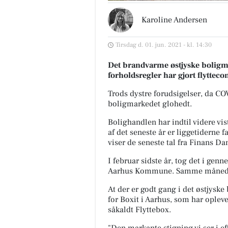
Karoline Andersen
Tirsdag d. 01. jun. 2021 - kl. 14:30
Det brandvarme østjyske bolig
forholdsregler har gjort flytteco
Trods dystre forudsigelser, da C
boligmarkedet glohedt.
Bolighandlen har indtil videre vist
af det seneste år er liggetiderne f
viser de seneste tal fra Finans D
I februar sidste år, tog det i genn
Aarhus Kommune. Samme måned i å
At der er godt gang i det østjys
for Boxit i Aarhus, som har opleve
såkaldt Flyttebox.