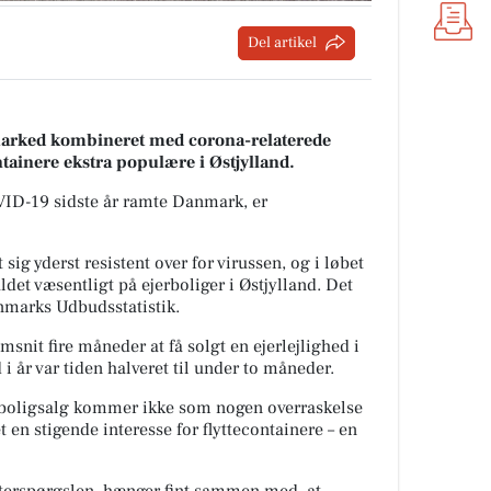
Del artikel
marked kombineret med corona-relaterede
ntainere ekstra populære i Østjylland.
OVID-19 sidste år ramte Danmark, er
 sig yderst resistent over for virussen, og i løbet
aldet væsentligt på ejerboliger i Østjylland. Det
anmarks Udbudsstatistik.
emsnit fire måneder at få solgt en ejerlejlighed i
r var tiden halveret til under to måneder.
ke boligsalg kommer ikke som nogen overraskelse
t en stigende interesse for flyttecontainere – en