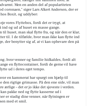
fterspørgslen, hænger fint sammen med, at
ndvarmt. Men en anden del af populariteten
coronaen," siger Lars Alkert Andersen, der er
 hos Boxit, og uddyber:
je vores Flyttebox, fordi det er trygt, at
 ind og ud af huset en masse gange.
til huset, man skal flytte fra, og når den er klar,
ter til. I de tilfælde, hvor man ikke kan flytte ind
 der benytter sig af, at vi kan opbevare den på
ning, hvor venner og familie hidkaldes, fordi alt
ange en flyttecontainer, fordi de gerne vil have
lytte ud i deres eget tempo.
, hvor en kammerat har spurgt om hjælp til
nde den rigtige grimasse. På den ene side, vil man
 ærlige – det er jo ikke det sjoveste i verden.
 kan pakke ned og flytte kasserne ud i
er er stadig dine venner, når flytningen er
rsen med et smil.