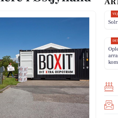
AR
VE
Solr
DE
Opl
arr
kom