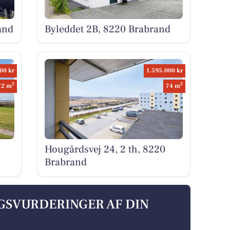
and
Byleddet 2B, 8220 Brabrand
00 kr
1.595.000 kr
2
2
72 m
74 m
Hougårdsvej 24, 2 th, 8220
Brabrand
LGSVURDERINGER AF DIN