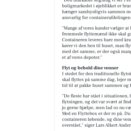
"Den markante stigning vi ser i e
boligmarkedet i øjeblikket er bra
hænger sandsynligvis sammen med 
ansvarlig for containerafdelingen
"Mange af vores kunder vælger at le
fremmede flyttemænd ikke skal gå
Containeren leveres bare med kran 
kører vi den hen til huset, man flyt
med det samme, er der også mange,
et af vores depoter."
Flyt og behold dine venner
I stedet for den traditionelle flyt
skal flyttes på samme dag, lejer m
tid til at pakke huset sammen og f
"De fleste har stået i situationen
flytningen, og det var svært at fi
jo gerne hjælpe, men lad os nu være
Med en Flyttebox er der ro på. Du
containeren løbende, og dine venn
overstået," siger Lars Alkert Ande