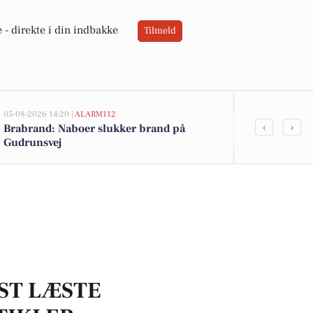
 -
direkte i din indbakke
Tilmeld
05-08-2026 14:20 |
ALARM112
05-08-2026 14:20
‹
›
Brabrand: Naboer slukker brand på
22-årig fra 
Gudrunsvej
besiddelse a
ST LÆSTE