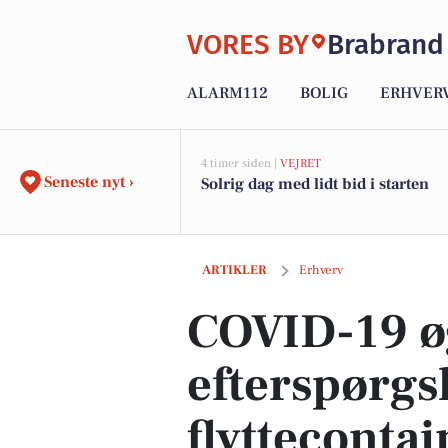
VORES BY
Brabrand
ALARM112
BOLIG
ERHVER
4 timer siden |
VEJRET
Seneste nyt ›
Solrig dag med lidt bid i starten
COVID-19 øger efterspørgslen på flyttec
ARTIKLER
Erhverv
COVID-19 ø
efterspørgs
flyttecontai