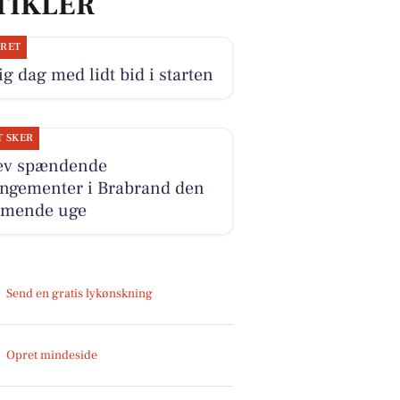
TIKLER
JRET
ig dag med lidt bid i starten
T SKER
ev spændende
angementer i Brabrand den
mende uge
Send en gratis lykønskning
Opret mindeside