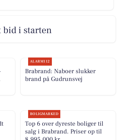
 bid i starten
ALARM112
-
Brabrand: Naboer slukker
i
brand på Gudrunsvej
BOLIGMARKED
dt
Top 6 over dyreste boliger til
salg i Brabrand. Priser op til
8.995.000 kr