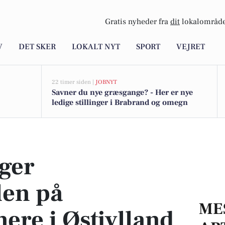
Gratis nyheder fra
dit
lokalområde
V
DET SKER
LOKALT NYT
SPORT
VEJRET
22 timer siden |
JOBNYT
Savner du nye græsgange? - Her er nye
ledige stillinger i Brabrand og omegn
ontainere i Østjylland
ger
len på
ME
nere i Østjylland