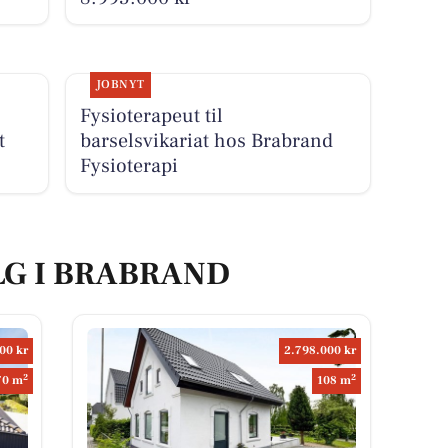
JOBNYT
Fysioterapeut til
t
barselsvikariat hos Brabrand
Fysioterapi
LG I BRABRAND
00 kr
2.798.000 kr
2
2
70 m
108 m