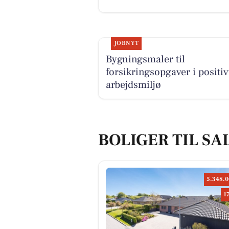
JOBNYT
Bygningsmaler til
forsikringsopgaver i positiv
arbejdsmiljø
BOLIGER TIL SA
5.348.0
1