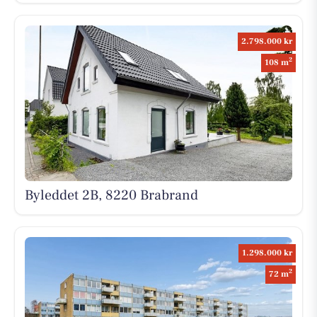
2.798.000 kr
2
108 m
Byleddet 2B, 8220 Brabrand
1.298.000 kr
2
72 m