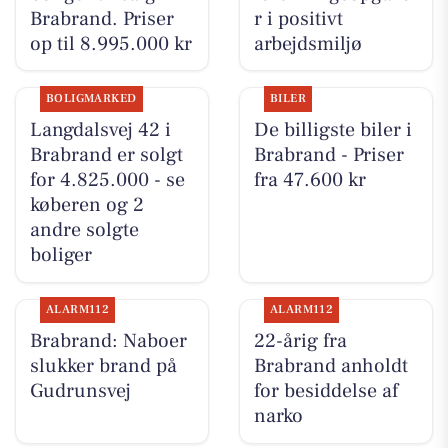
Brabrand. Priser
r i positivt
op til 8.995.000 kr
arbejdsmiljø
BOLIGMARKED
BILER
Langdalsvej 42 i
De billigste biler i
Brabrand er solgt
Brabrand - Priser
for 4.825.000 - se
fra 47.600 kr
køberen og 2
andre solgte
boliger
ALARM112
ALARM112
Brabrand: Naboer
22-årig fra
slukker brand på
Brabrand anholdt
Gudrunsvej
for besiddelse af
narko