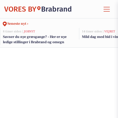
VORES BY
Brabrand
Seneste nyt ›
8 timer siden |
JOBNYT
14 timer siden |
VEJRET
Savner du nye græsgange? - Her er nye
Mild dag med bid i vi
ledige stillinger i Brabrand og omegn