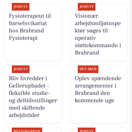
JOBNYT
JOBNYT
Fysioterapeut til
Visionær
barselsvikariat
arbejdsmiljøinspe
hos Brabrand
ktør søges til
Fysioterapi
operativ
støttekommando i
Brabrand
JOBNYT
DET SKER
Bliv livredder i
Oplev spændende
Gellerupbadet -
arrangementer i
fleksible studie-
Brabrand den
og deltidsstillinger
kommende uge
med skiftende
arbejdstider
BOLIGMARKED
JOBNYT