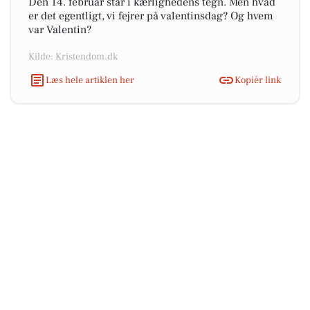
Den 14. februar står i kærlighedens tegn. Men hvad
er det egentligt, vi fejrer på valentinsdag? Og hvem
var Valentin?
Kilde: Kristendom.dk
Læs hele artiklen her
Kopiér link