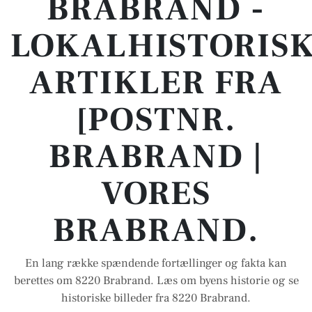
BRABRAND -
LOKALHISTORIS
ARTIKLER FRA
[POSTNR.
BRABRAND |
VORES
BRABRAND.
En lang række spændende fortællinger og fakta kan
berettes om 8220 Brabrand. Læs om byens historie og se
historiske billeder fra 8220 Brabrand.