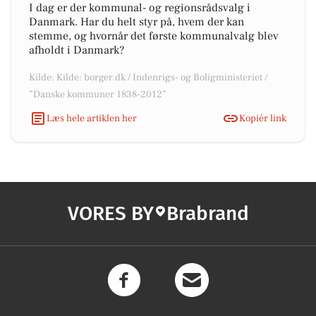
I dag er der kommunal- og regionsrådsvalg i
Danmark. Har du helt styr på, hvem der kan
stemme, og hvornår det første kommunalvalg blev
afholdt i Danmark?
Kilde: Kilde: borger.dk / Indenrigs- og Boligministeriet /
”Danske kommuner 1838-2012”
Læs hele artiklen her
Kopiér link
VORES BY
Brabrand