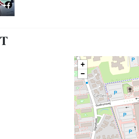
ST
+
−