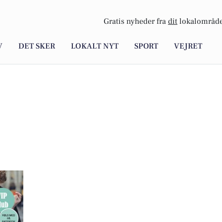
Gratis nyheder fra
dit
lokalområde
V
DET SKER
LOKALT NYT
SPORT
VEJRET