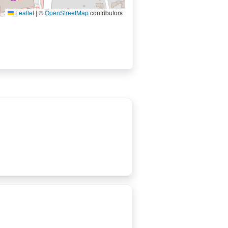
Leaflet
|
©
OpenStreetMap
contributors