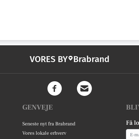
VORES BY
Brabrand
GENVEJE
BLI
Få l
Seneste nyt fra Brabrand
Email
Vores lokale erhverv