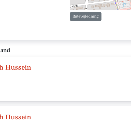
Rutevejledning
rand
ah Hussein
ah Hussein