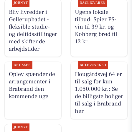
JOBNYT
DAGLIGVARER
Bliv livredder i
Ugens lokale
Gellerupbadet -
tilbud: Spier PS-
fleksible studie-
vin til 39 kr. og
og deltidsstillinger
Kohberg brød til
med skiftende
12 kr.
arbejdstider
DET SKER
BOLIGMARKED
Oplev spændende
Hougårdsvej 64 er
arrangementer i
til salg for kun
Brabrand den
1.050.000 kr.: Se
kommende uge
de billigste boliger
til salg i Brabrand
her
JOBNYT