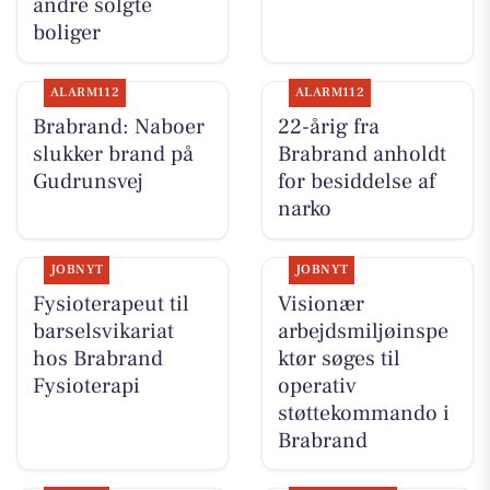
andre solgte
boliger
ALARM112
ALARM112
Brabrand: Naboer
22-årig fra
slukker brand på
Brabrand anholdt
Gudrunsvej
for besiddelse af
narko
JOBNYT
JOBNYT
Fysioterapeut til
Visionær
barselsvikariat
arbejdsmiljøinspe
hos Brabrand
ktør søges til
Fysioterapi
operativ
støttekommando i
Brabrand