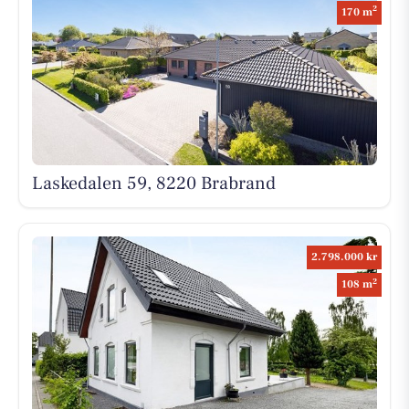
2
170 m
Laskedalen 59, 8220 Brabrand
2.798.000 kr
2
108 m