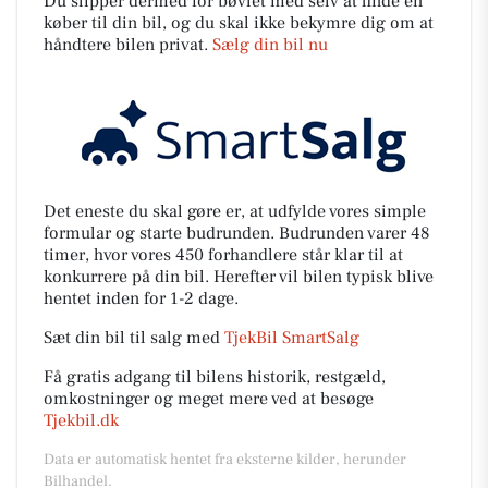
Du slipper dermed for bøvlet med selv at finde en
køber til din bil, og du skal ikke bekymre dig om at
håndtere bilen privat.
Sælg din bil nu
Det eneste du skal gøre er, at udfylde vores simple
formular og starte budrunden. Budrunden varer 48
timer, hvor vores 450 forhandlere står klar til at
konkurrere på din bil. Herefter vil bilen typisk blive
hentet inden for 1-2 dage.
Sæt din bil til salg med
TjekBil SmartSalg
Få gratis adgang til bilens historik, restgæld,
omkostninger og meget mere ved at besøge
Tjekbil.dk
Data er automatisk hentet fra eksterne kilder, herunder
Bilhandel.