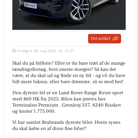
Del artikel
Fredag d. 08. maj 2026 - kl. 15:37
Skal du på bilferie? Eller er du bare træt af de mange
tændingsforsøg, hver eneste morgen? Så kan det
være, at du skal ud og finde en ny bil - og vil du have
lidt mere luksus, eller bare drømme, så se med her!
Den dyreste bil er en Land Rover Range Rover sport
med 460 HK fra 2025. Bilen kan prøves hos
Terminalen Premium , Grenåvej 337, 8240 Risskov
og koster 1.775.000.
Vi har samlet Brabrands dyreste biler. Hvem synes
du skal købe en af disse fine biler?