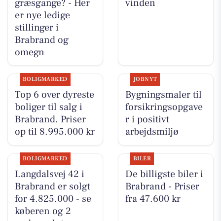
græsgange? - Her
vinden
er nye ledige
stillinger i
Brabrand og
omegn
BOLIGMARKED
JOBNYT
Top 6 over dyreste
Bygningsmaler til
boliger til salg i
forsikringsopgave
Brabrand. Priser
r i positivt
op til 8.995.000 kr
arbejdsmiljø
BOLIGMARKED
BILER
Langdalsvej 42 i
De billigste biler i
Brabrand er solgt
Brabrand - Priser
for 4.825.000 - se
fra 47.600 kr
køberen og 2