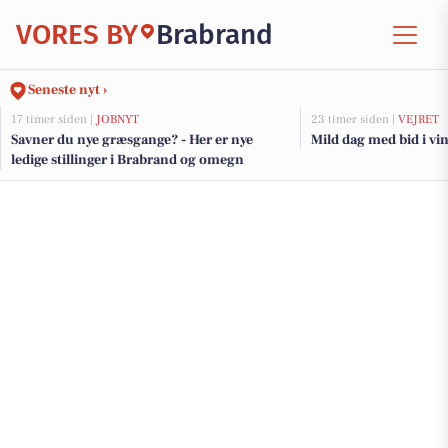
VORES BY
Brabrand
Seneste nyt ›
17 timer siden |
JOBNYT
23 timer siden |
VEJRET
Savner du nye græsgange? - Her er nye
Mild dag med bid i vi
ledige stillinger i Brabrand og omegn