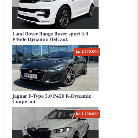
Land Rover Range Rover sport 3,0
P460e Dynamic HSE aut.
kr. 1.350.000
Jaguar F-Type 5,0 P450 R-Dynamic
Coupé aut.
kr. 1.100.000