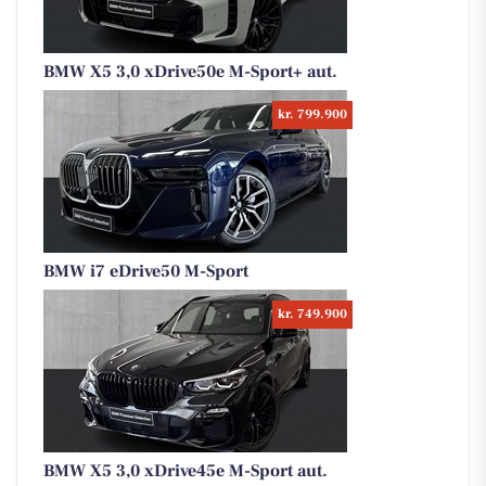
BMW X5 3,0 xDrive50e M-Sport+ aut.
kr. 799.900
BMW i7 eDrive50 M-Sport
kr. 749.900
BMW X5 3,0 xDrive45e M-Sport aut.