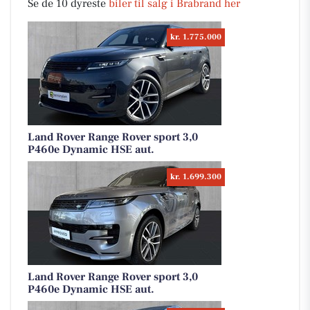
Se de 10 dyreste
biler til salg i Brabrand her
kr. 1.775.000
Land Rover Range Rover sport 3,0
P460e Dynamic HSE aut.
kr. 1.699.300
Land Rover Range Rover sport 3,0
P460e Dynamic HSE aut.