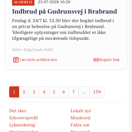
25-07-2026 10:20
ALARM112
Indbrud på Gudrunsvej i Brabrand
Fredag d. 24/7 kl. 13.30 blev der begået indbrud i
en privat beboelse på Gudrunsvej i Brabrand.
Yderligere oplysninger om indbruddet er ikke
tilgængelige på nuværende tidspunkt.
Kilde: Østjyllands Politi
Læs hele artiklen her
Kopiér link
1
2
3
4
5
6
7
...
139
Det sker
Lokalt nyt
Erhvervsprofil
Mindeord
Lykønskning
Fakta om