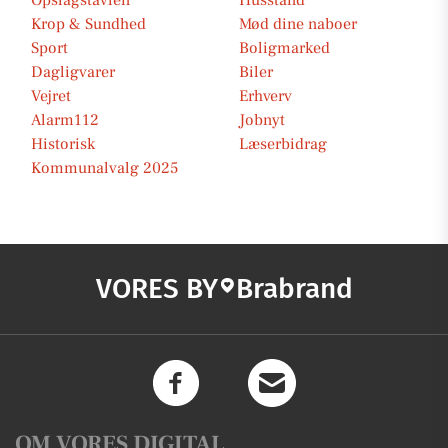
Opslagstavlen
Husstand
Krop & Sundhed
Mød dine naboer
Sport
Boligmarked
Dagligvarer
Biler
Vejret
Erhverv
Alarm112
Jobnyt
Historisk
Læserbidrag
Kommunalvalg 2025
VORES BY
Brabrand
OM VORES DIGITAL