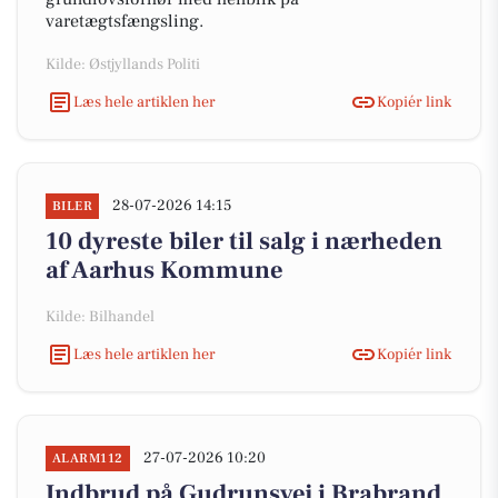
varetægtsfængsling.
Kilde: Østjyllands Politi
Læs hele artiklen her
Kopiér link
28-07-2026 14:15
BILER
10 dyreste biler til salg i nærheden
af Aarhus Kommune
Kilde: Bilhandel
Læs hele artiklen her
Kopiér link
27-07-2026 10:20
ALARM112
Indbrud på Gudrunsvej i Brabrand