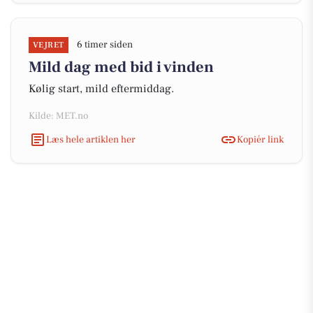
6 timer siden
VEJRET
Mild dag med bid i vinden
Kølig start, mild eftermiddag.
Kilde: MET.no
Læs hele artiklen her
Kopiér link