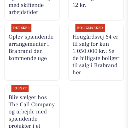
med skiftende
12 kr.
arbejdstider
DET SKER
BOLIGMARKED
Oplev spændende
Hougårdsvej 64 er
arrangementer i
til salg for kun
Brabrand den
1.050.000 kr.: Se
kommende uge
de billigste boliger
til salg i Brabrand
her
JOBNYT
Bliv sælger hos
The Call Company
og arbejde med
spændende
projekter i et