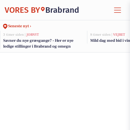
VORES BY
Brabrand
Seneste nyt ›
3 timer siden |
JOBNYT
8 timer siden |
VEJRET
Savner du nye græsgange? - Her er nye
Mild dag med bid i vi
ledige stillinger i Brabrand og omegn