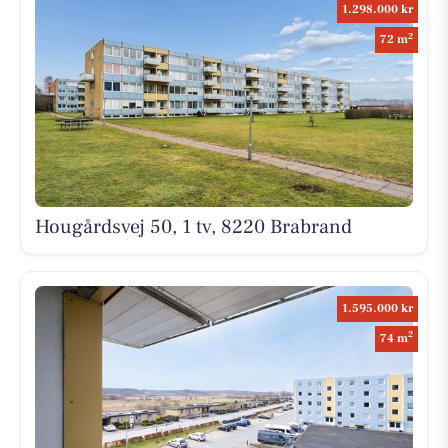
1.298.000 kr
2
72 m
Hougårdsvej 50, 1 tv, 8220 Brabrand
1.595.000 kr
2
74 m