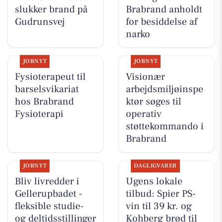
slukker brand på
Brabrand anholdt
Gudrunsvej
for besiddelse af
narko
JOBNYT
JOBNYT
Fysioterapeut til
Visionær
barselsvikariat
arbejdsmiljøinspe
hos Brabrand
ktør søges til
Fysioterapi
operativ
støttekommando i
Brabrand
JOBNYT
DAGLIGVARER
Bliv livredder i
Ugens lokale
Gellerupbadet -
tilbud: Spier PS-
fleksible studie-
vin til 39 kr. og
og deltidsstillinger
Kohberg brød til