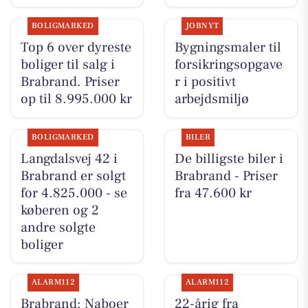
BOLIGMARKED
JOBNYT
Top 6 over dyreste
Bygningsmaler til
boliger til salg i
forsikringsopgave
Brabrand. Priser
r i positivt
op til 8.995.000 kr
arbejdsmiljø
BOLIGMARKED
BILER
Langdalsvej 42 i
De billigste biler i
Brabrand er solgt
Brabrand - Priser
for 4.825.000 - se
fra 47.600 kr
køberen og 2
andre solgte
boliger
ALARM112
ALARM112
Brabrand: Naboer
22-årig fra