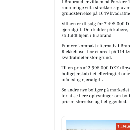
I Brabrand er villaen på Porskær 1
rummelige villa strækker sig over
grundstørrelse på 1049 kvadratm
Villaen er til salg for 7.498.000
ejerudgift. Den kalder på købere,
stilfuldt hjem i Brabrand.
Et mere kompakt alternativ i Bra
Rækkehuset har et areal på 114 k
kvadratmeter stor grund.
Til en pris af 3.998.000 DKK tilb
boligejerskab i et eftertragtet om
månedlig ejerudgift.
Se andre nye boliger på markedet
for at se flere oplysninger om b
priser, størrelse og beliggenhed.
7.498.0