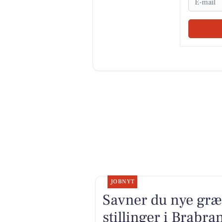
JOBNYT
Savner du nye græ
stillinger i Brabr