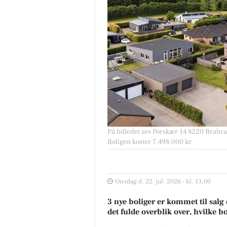
På billedet ses Porskær 14 8220 Brabran
Boligen koster 7.498.000 kr.
Onsdag d. 22. jul. 2026 - kl. 13:00
3 nye boliger er kommet til salg 
det fulde overblik over, hvilke b