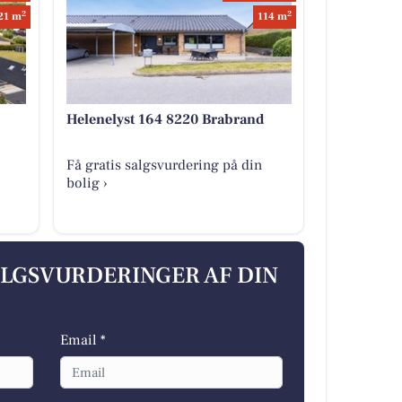
2
2
21 m
114 m
Helenelyst 164 8220 Brabrand
Få gratis salgsvurdering på din
bolig ›
ALGSVURDERINGER AF DIN
Email *