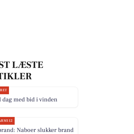
ST LÆSTE
TIKLER
JRET
 dag med bid i vinden
ARM112
brand: Naboer slukker brand