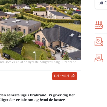
på 
d, som er en af de dyreste boliger til salg i Brabrand.
Del artikel
den seneste uge i Brabrand. Vi giver dig her
oliger der er tale om og hvad de koster.