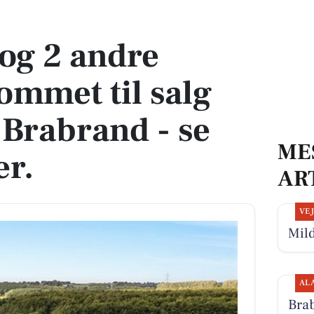
t til salg denne uge i Brabrand - se boligerne her.
og 2 andre
ommet til salg
 Brabrand - se
ME
er.
AR
VE
Mild
AL
Bra