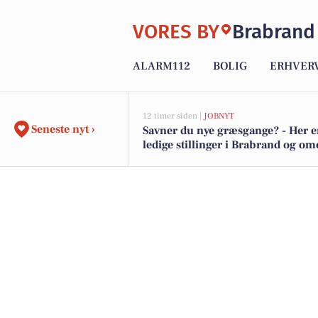
VORES BY
Brabrand
ALARM112
BOLIG
ERHVER
12 timer siden |
JOBNYT
Seneste nyt ›
Savner du nye græsgange? - Her e
ledige stillinger i Brabrand og o