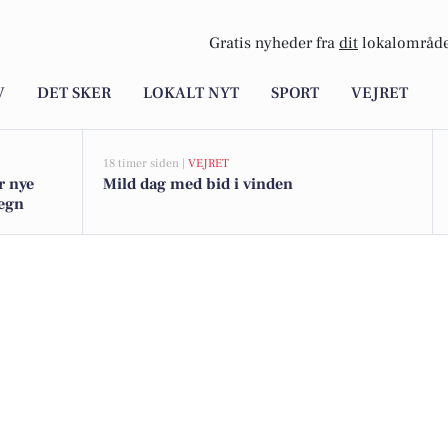
Gratis nyheder fra
dit
lokalområde
V
DET SKER
LOKALT NYT
SPORT
VEJRET
18 timer siden |
VEJRET
r nye
Mild dag med bid i vinden
megn