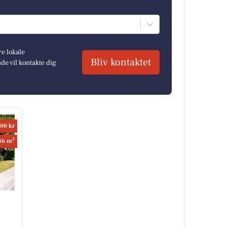
re lokale
Bliv kontaktet
e vil kontakte dig
00 kr
2
86 m