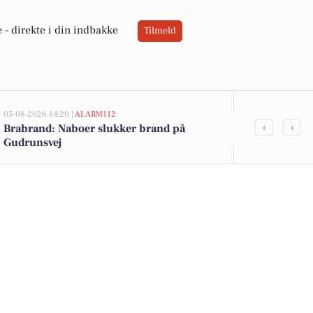
 -
direkte i din indbakke
Tilmeld
05-08-2026 14:20 |
ALARM112
05-08-2026 14:20
‹
›
Brabrand: Naboer slukker brand på
22-årig fra 
Gudrunsvej
besiddelse a