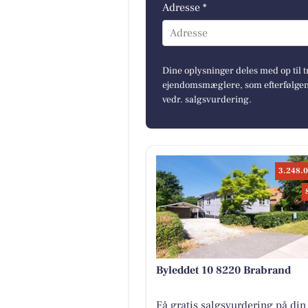
Adresse *
Adresse
Dine oplysninger deles med op til t
ejendomsmæglere, som efterfølgend
vedr. salgsvurdering.
3.248.0
Byleddet 10 8220 Brabrand
Få gratis salgsvurdering på din