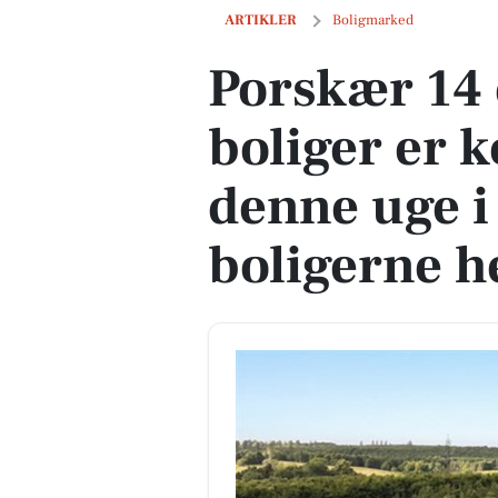
Porskær 14 og 2 andre boliger er komme
ARTIKLER
Boligmarked
Porskær 14 
boliger er k
denne uge i
boligerne h