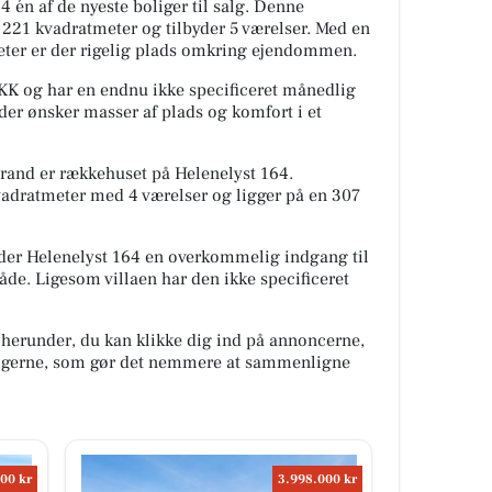
4 én af de nyeste boliger til salg. Denne
 221 kvadratmeter og tilbyder 5 værelser. Med en
eter er der rigelig plads omkring ejendommen.
 DKK og har en endnu ikke specificeret månedlig
 der ønsker masser af plads og komfort i et
brand er rækkehuset på Helenelyst 164.
vadratmeter med 4 værelser og ligger på en 307
yder Helenelyst 164 en overkommelig indgang til
råde. Ligesom villaen har den ikke specificeret
 herunder, du kan klikke dig ind på annoncerne,
oligerne, som gør det nemmere at sammenligne
00 kr
3.998.000 kr