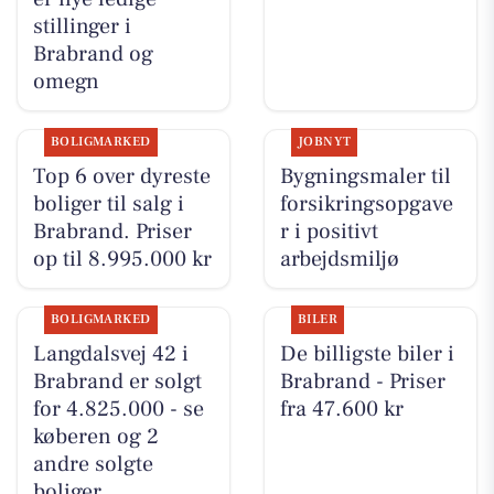
stillinger i
Brabrand og
omegn
BOLIGMARKED
JOBNYT
Top 6 over dyreste
Bygningsmaler til
boliger til salg i
forsikringsopgave
Brabrand. Priser
r i positivt
op til 8.995.000 kr
arbejdsmiljø
BOLIGMARKED
BILER
Langdalsvej 42 i
De billigste biler i
Brabrand er solgt
Brabrand - Priser
for 4.825.000 - se
fra 47.600 kr
køberen og 2
andre solgte
boliger