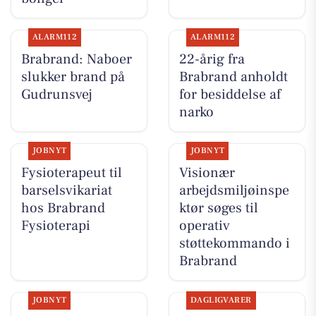
ALARM112
ALARM112
Brabrand: Naboer
22-årig fra
slukker brand på
Brabrand anholdt
Gudrunsvej
for besiddelse af
narko
JOBNYT
JOBNYT
Fysioterapeut til
Visionær
barselsvikariat
arbejdsmiljøinspe
hos Brabrand
ktør søges til
Fysioterapi
operativ
støttekommando i
Brabrand
JOBNYT
DAGLIGVARER