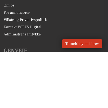
Om os
For annoncører
Vilkår og Privatlivspolitik
Kontakt VORES Digital
Administrer samtykke
Tilmeld nyhedsbrev
GENVEJE
Seneste nyt fra Brabrand
Vores lokale erhverv
Kalenderen for Brabrand
Fakta om Brabrand
Erhvervsartikler
Aarhus Kommune
Få en gratis salgsvurdering