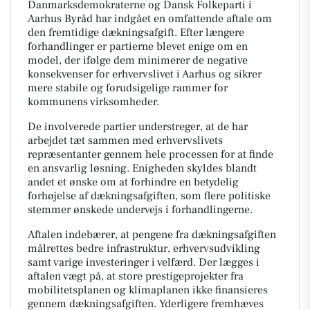
Danmarksdemokraterne og Dansk Folkeparti i
Aarhus Byråd har indgået en omfattende aftale om
den fremtidige dækningsafgift. Efter længere
forhandlinger er partierne blevet enige om en
model, der ifølge dem minimerer de negative
konsekvenser for erhvervslivet i Aarhus og sikrer
mere stabile og forudsigelige rammer for
kommunens virksomheder.
De involverede partier understreger, at de har
arbejdet tæt sammen med erhvervslivets
repræsentanter gennem hele processen for at finde
en ansvarlig løsning. Enigheden skyldes blandt
andet et ønske om at forhindre en betydelig
forhøjelse af dækningsafgiften, som flere politiske
stemmer ønskede undervejs i forhandlingerne.
Aftalen indebærer, at pengene fra dækningsafgiften
målrettes bedre infrastruktur, erhvervsudvikling
samt varige investeringer i velfærd. Der lægges i
aftalen vægt på, at store prestigeprojekter fra
mobilitetsplanen og klimaplanen ikke finansieres
gennem dækningsafgiften. Yderligere fremhæves