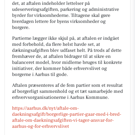
det, at aftalen indeholder lettelser på
udeserveringsafgiften, parkering og administrative
byrder for virksomhederne. Tiltagene skal gøre
hverdagen lettere for byens virksomheder og
borgere.
Partierne lægger ikke skjul på, at aftalen er indgået
med forbehold, da flere helst havde set, at
dækningsafgiften blev udfaset helt. På trods af dette
fremhæver de, at aftalen bidrager til at sikre en
balanceret model, hvor midlerne bruges til konkrete
initiativer, der kommer både erhvervslivet og
borgerne i Aarhus til gode.
Aftalen præsenteres af de fem partier som et resultat
af borgerligt sammenhold og et tæt samarbejde med
erhvervsorganisationerne i Aarhus Kommune.
https://aarhus.dk/nyt/aftale-om-
daekningsafgift/borgerlige-partier-gaar-med-i-bred-
aftale-om-daekningsafgiften-vi-tager-ansvar-for-
aarhus-og-for-erhvervslivet