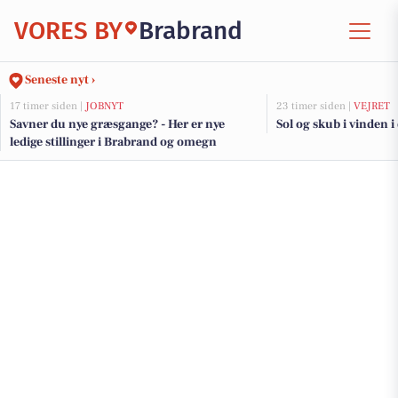
VORES BY
Brabrand
Seneste nyt ›
17 timer siden |
JOBNYT
23 timer siden |
VEJRET
Savner du nye græsgange? - Her er nye
Sol og skub i vinden i
ledige stillinger i Brabrand og omegn