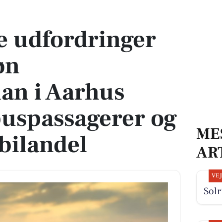
mobilitetsplan i Aarhus trods flere buspassagerer og voksende elbilandel
 udfordringer
øn
lan i Aarhus
 buspassagerer og
ME
bilandel
AR
VE
Solr