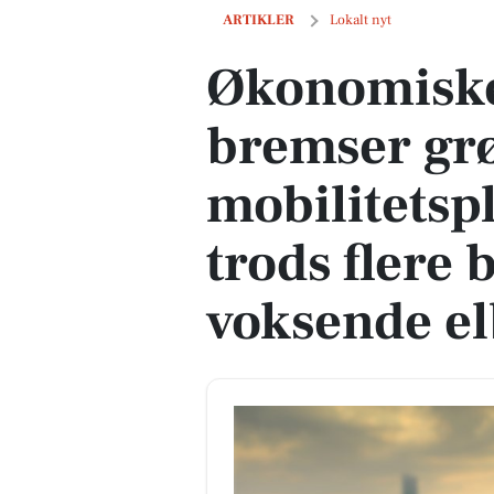
Økonomiske udfordringer bremser grøn 
ARTIKLER
Lokalt nyt
Økonomiske
bremser gr
mobilitetsp
trods flere
voksende el