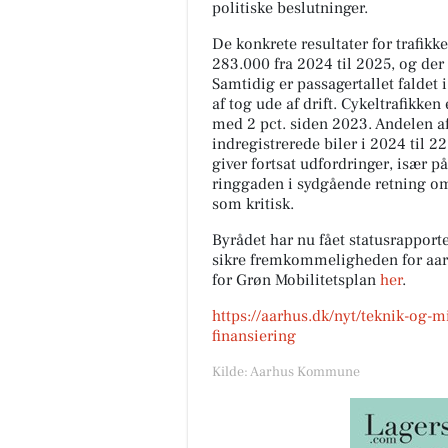
politiske beslutninger.
De konkrete resultater for trafikk
283.000 fra 2024 til 2025, og der e
Samtidig er passagertallet faldet
af tog ude af drift. Cykeltrafikken 
med 2 pct. siden 2023. Andelen af e
indregistrerede biler i 2024 til 2
giver fortsat udfordringer, især
ringgaden i sydgående retning om
som kritisk.
Byrådet har nu fået statusrapporten
sikre fremkommeligheden for aarh
for Grøn Mobilitetsplan
her
.
https://aarhus.dk/nyt/teknik-og-
finansiering
Kilde: Aarhus Kommune