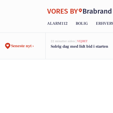
VORES BY
Brabrand
ALARM112
BOLIG
ERHVER
22 minutter siden |
VEJRET
Seneste nyt ›
Solrig dag med lidt bid i starten