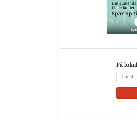
Få loka
Email