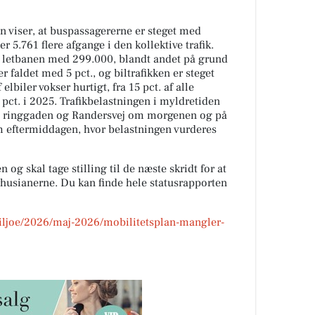
en viser, at buspassagererne er steget med
r 5.761 flere afgange i den kollektive trafik.
 i letbanen med 299.000, blandt andet på grund
er faldet med 5 pct., og biltrafikken er steget
lbiler vokser hurtigt, fra 15 pct. af alle
2 pct. i 2025. Trafikbelastningen i myldretiden
 på ringgaden og Randersvej om morgenen og på
 eftermiddagen, hvor belastningen vurderes
 og skal tage stilling til de næste skridt for at
usianerne. Du kan finde hele statusrapporten
miljoe/2026/maj-2026/mobilitetsplan-mangler-