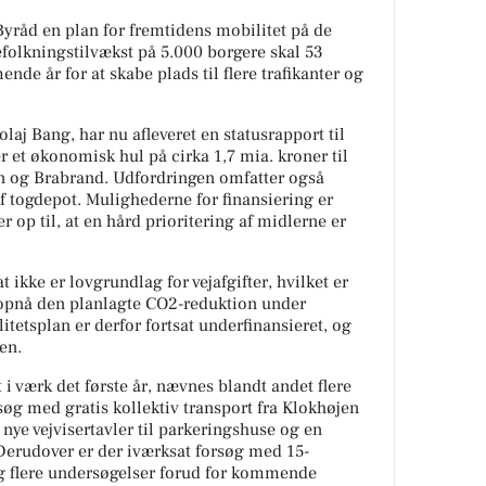
råd en plan for fremtidens mobilitet på de
efolkningstilvækst på 5.000 borgere skal 53
nde år for at skabe plads til flere trafikanter og
aj Bang, har nu afleveret en statusrapport til
 et økonomisk hul på cirka 1,7 mia. kroner til
n og Brabrand. Udfordringen omfatter også
f togdepot. Mulighederne for finansiering er
p til, at en hård prioritering af midlerne er
t ikke er lovgrundlag for vejafgifter, hvilket er
 opnå den planlagte CO2-reduktion under
etsplan er derfor fortsat underfinansieret, og
en.
t i værk det første år, nævnes blandt andet flere
søg med gratis kollektiv transport fra Klokhøjen
nye vejvisertavler til parkeringshuse og en
Derudover er der iværksat forsøg med 15-
 og flere undersøgelser forud for kommende