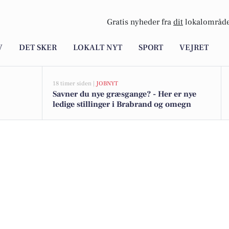
Gratis nyheder fra
dit
lokalområde
V
DET SKER
LOKALT NYT
SPORT
VEJRET
18 timer siden |
JOBNYT
Savner du nye græsgange? - Her er nye
ledige stillinger i Brabrand og omegn