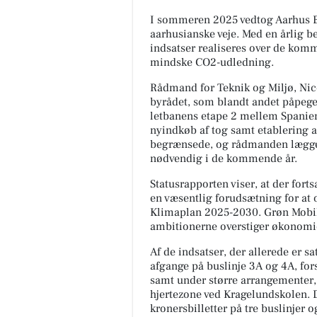
I sommeren 2025 vedtog Aarhus By
aarhusianske veje. Med en årlig b
indsatser realiseres over de komme
mindske CO2-udledning.
Rådmand for Teknik og Miljø, Nicol
byrådet, som blandt andet påpeger
letbanens etape 2 mellem Spanie
nyindkøb af tog samt etablering a
begrænsede, og rådmanden lægger o
nødvendig i de kommende år.
Statusrapporten viser, at der fortsa
en væsentlig forudsætning for at
Klimaplan 2025-2030. Grøn Mobilit
ambitionerne overstiger økonomi
Af de indsatser, der allerede er sa
afgange på buslinje 3A og 4A, for
samt under større arrangementer, 
hjertezone ved Kragelundskolen. 
kronersbilletter på tre buslinjer