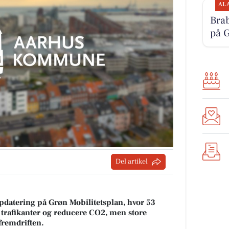
AL
Bra
på 
Del artikel
datering på Grøn Mobilitetsplan, hvor 53
re trafikanter og reducere CO2, men store
fremdriften.