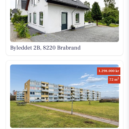
Byleddet 2B, 8220 Brabrand
1.298.000 kr
2
72 m