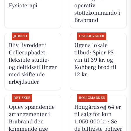
Fysioterapi
operativ
støttekommando i
Brabrand
JOBNYT
DAGLIGVARER
Bliv livredder i
Ugens lokale
Gellerupbadet -
tilbud: Spier PS-
fleksible studie-
vin til 39 kr. og
og deltidsstillinger
Kohberg brød til
med skiftende
12 kr.
arbejdstider
DET SKER
BOLIGMARKED
Oplev spændende
Hougårdsvej 64 er
arrangementer i
til salg for kun
Brabrand den
1.050.000 kr.: Se
kommende uge
de billigste boliger