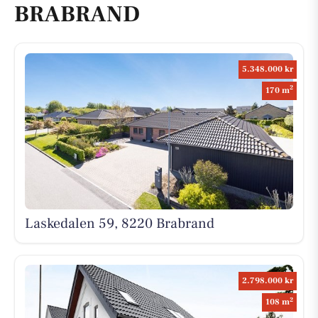
BRABRAND
5.348.000 kr
2
170 m
Laskedalen 59, 8220 Brabrand
2.798.000 kr
2
108 m