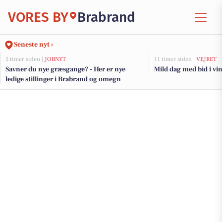
VORES BY
Brabrand
Seneste nyt ›
5 timer siden |
JOBNYT
11 timer siden |
VEJRET
Savner du nye græsgange? - Her er nye
Mild dag med bid i vi
ledige stillinger i Brabrand og omegn