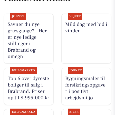
JOBNYT
VEJRET
Savner du nye
Mild dag med bid i
græsgange? - Her
vinden
er nye ledige
stillinger i
Brabrand og
omegn
BOLIGMARKED
JOBNYT
Top 6 over dyreste
Bygningsmaler til
boliger til salg i
forsikringsopgave
Brabrand. Priser
r i positivt
op til 8.995.000 kr
arbejdsmiljø
BOLIGMARKED
BILER