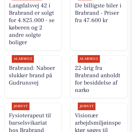
Langdalsvej 42 i
De billigste biler i
Brabrand er solgt
Brabrand - Priser
for 4.825.000 - se
fra 47.600 kr
køberen og 2
andre solgte
boliger
ALARM112
ALARM112
Brabrand: Naboer
22-årig fra
slukker brand på
Brabrand anholdt
Gudrunsvej
for besiddelse af
narko
JOBNYT
JOBNYT
Fysioterapeut til
Visionær
barselsvikariat
arbejdsmiljøinspe
hos Brabrand
ktør søges til