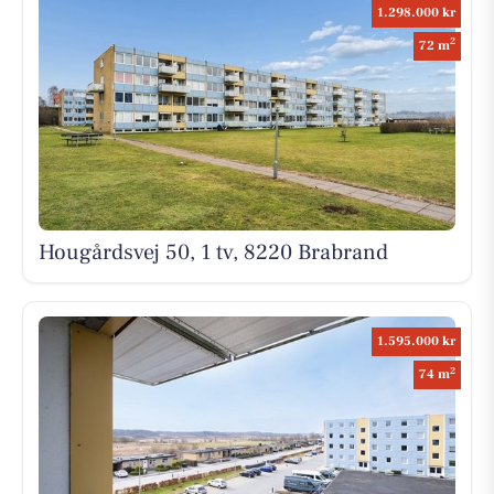
1.298.000 kr
2
72 m
Hougårdsvej 50, 1 tv, 8220 Brabrand
1.595.000 kr
2
74 m