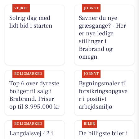
VEJRET
JOBNYT
Solrig dag med
Savner du nye
lidt bid i starten
græsgange? - Her
er nye ledige
stillinger i
Brabrand og
omegn
BOLIGMARKED
JOBNYT
Top 6 over dyreste
Bygningsmaler til
boliger til salg i
forsikringsopgave
Brabrand. Priser
r i positivt
op til 8.995.000 kr
arbejdsmiljø
BOLIGMARKED
BILER
Langdalsvej 42 i
De billigste biler i