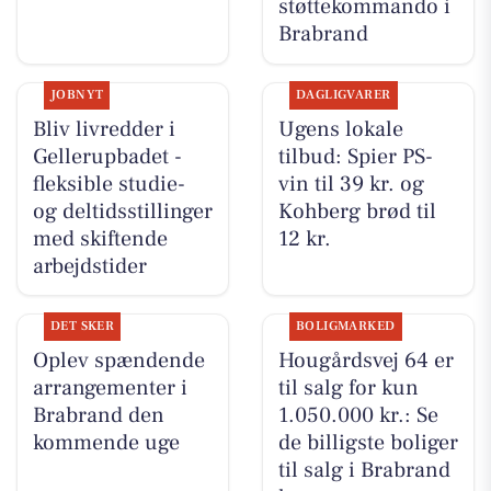
støttekommando i
Brabrand
JOBNYT
DAGLIGVARER
Bliv livredder i
Ugens lokale
Gellerupbadet -
tilbud: Spier PS-
fleksible studie-
vin til 39 kr. og
og deltidsstillinger
Kohberg brød til
med skiftende
12 kr.
arbejdstider
DET SKER
BOLIGMARKED
Oplev spændende
Hougårdsvej 64 er
arrangementer i
til salg for kun
Brabrand den
1.050.000 kr.: Se
kommende uge
de billigste boliger
til salg i Brabrand