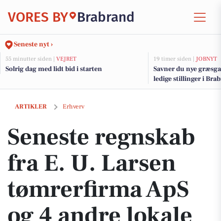
VORES BY
Brabrand
Seneste nyt ›
55 minutter siden |
VEJRET
19 timer siden |
JOBNYT
Solrig dag med lidt bid i starten
Savner du nye græsga
ledige stillinger i B
Seneste regnskab fra E. U. Larsen tømrerfirma ApS og 4 andre lokal
ARTIKLER
Erhverv
Seneste regnskab
fra E. U. Larsen
tømrerfirma ApS
og 4 andre lokale