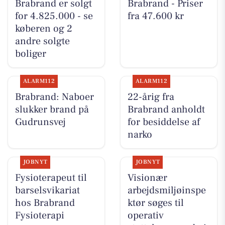
Brabrand er solgt
Brabrand - Priser
for 4.825.000 - se
fra 47.600 kr
køberen og 2
andre solgte
boliger
ALARM112
ALARM112
Brabrand: Naboer
22-årig fra
slukker brand på
Brabrand anholdt
Gudrunsvej
for besiddelse af
narko
JOBNYT
JOBNYT
Fysioterapeut til
Visionær
barselsvikariat
arbejdsmiljøinspe
hos Brabrand
ktør søges til
Fysioterapi
operativ