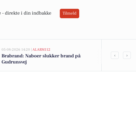
 -
direkte i din indbakke
Tilmeld
05-08-2026 14:20 |
ALARM112
05-08-2026 14:20
‹
›
Brabrand: Naboer slukker brand på
22-årig fra 
Gudrunsvej
besiddelse a