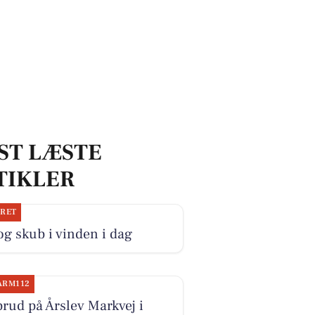
ST LÆSTE
TIKLER
JRET
og skub i vinden i dag
ARM112
rud på Årslev Markvej i