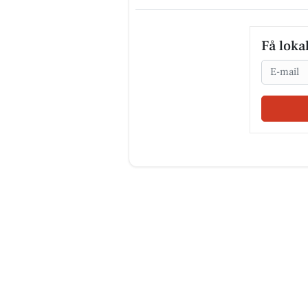
Få loka
Email