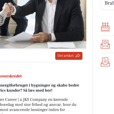
Bra
Del artikel
 overskredet
 energiforbruget i bygninger og skabe bedre
rics kunder? Så læs med her!
øger Career | a JKS Company en kørende
g hverdag med stor frihed og ansvar, hvor du
mest avancerede løsninger inden for