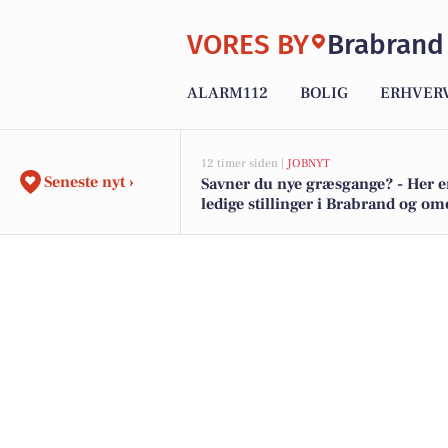
VORES BY
Brabrand
ALARM112
BOLIG
ERHVER
12 timer siden |
JOBNYT
Seneste nyt ›
Savner du nye græsgange? - Her e
ledige stillinger i Brabrand og o