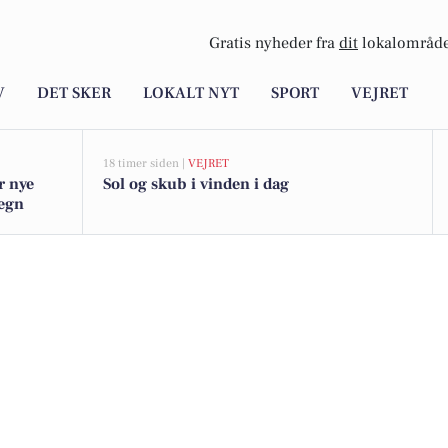
Gratis nyheder fra
dit
lokalområde
V
DET SKER
LOKALT NYT
SPORT
VEJRET
18 timer siden |
VEJRET
r nye
Sol og skub i vinden i dag
megn