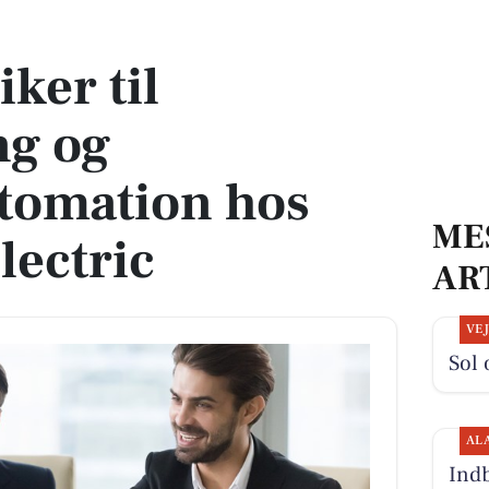
bygningsautomation hos Schneider Electric
ker til
ng og
tomation hos
ME
lectric
AR
VE
Sol 
AL
Indb