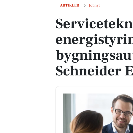
Servicetekniker til energistyring og 
ARTIKLER
Jobnyt
Servicetekni
energistyri
bygningsau
Schneider E