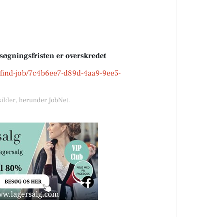
d
nsøgningsfristen er overskredet
k/find-job/7c4b6ee7-d89d-4aa9-9ee5-
kilder, herunder JobNet.