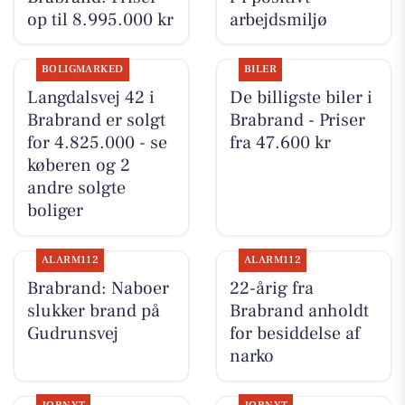
op til 8.995.000 kr
arbejdsmiljø
BOLIGMARKED
BILER
Langdalsvej 42 i
De billigste biler i
Brabrand er solgt
Brabrand - Priser
for 4.825.000 - se
fra 47.600 kr
køberen og 2
andre solgte
boliger
ALARM112
ALARM112
Brabrand: Naboer
22-årig fra
slukker brand på
Brabrand anholdt
Gudrunsvej
for besiddelse af
narko