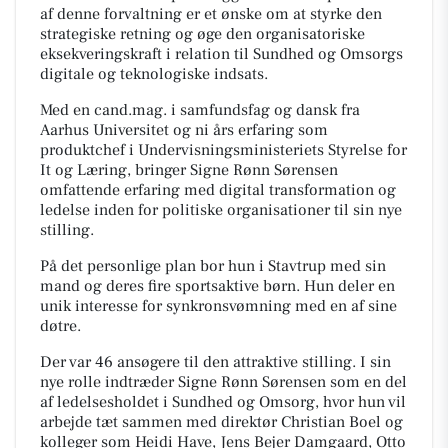
af denne forvaltning er et ønske om at styrke den
strategiske retning og øge den organisatoriske
eksekveringskraft i relation til Sundhed og Omsorgs
digitale og teknologiske indsats.
Med en cand.mag. i samfundsfag og dansk fra
Aarhus Universitet og ni års erfaring som
produktchef i Undervisningsministeriets Styrelse for
It og Læring, bringer Signe Rønn Sørensen
omfattende erfaring med digital transformation og
ledelse inden for politiske organisationer til sin nye
stilling.
På det personlige plan bor hun i Stavtrup med sin
mand og deres fire sportsaktive børn. Hun deler en
unik interesse for synkronsvømning med en af sine
døtre.
Der var 46 ansøgere til den attraktive stilling. I sin
nye rolle indtræder Signe Rønn Sørensen som en del
af ledelsesholdet i Sundhed og Omsorg, hvor hun vil
arbejde tæt sammen med direktør Christian Boel og
kolleger som Heidi Have, Jens Bejer Damgaard, Otto