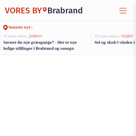
VORES BY
Brabrand
Seneste nyt ›
17 timer siden |
JOBNYT
23 timer siden |
VEJRET
Savner du nye græsgange? - Her er nye
Sol og skub i vinden i
ledige stillinger i Brabrand og omegn