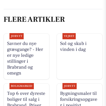
FLERE ARTIKLER
JOBNYT
VEJRET
Savner du nye
Sol og skub i
græsgange? - Her
vinden i dag
er nye ledige
stillinger i
Brabrand og
omegn
BOLIGMARKED
JOBNYT
Top 6 over dyreste
Bygningsmaler til
boliger til salg i
forsikringsopgave
Brabrand. Priser
r i positivt