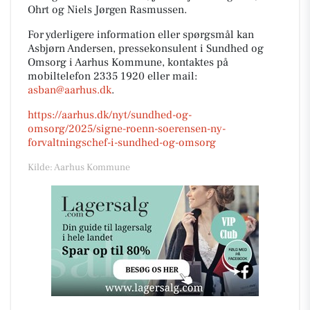
Ohrt og Niels Jørgen Rasmussen.
For yderligere information eller spørgsmål kan
Asbjørn Andersen, pressekonsulent i Sundhed og
Omsorg i Aarhus Kommune, kontaktes på
mobiltelefon 2335 1920 eller mail:
asban@aarhus.dk
.
https://aarhus.dk/nyt/sundhed-og-
omsorg/2025/signe-roenn-soerensen-ny-
forvaltningschef-i-sundhed-og-omsorg
Kilde: Aarhus Kommune