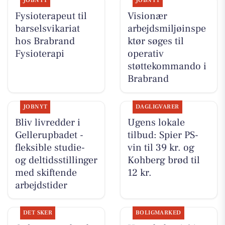
JOBNYT
JOBNYT
Fysioterapeut til
Visionær
barselsvikariat
arbejdsmiljøinspe
hos Brabrand
ktør søges til
Fysioterapi
operativ
støttekommando i
Brabrand
JOBNYT
DAGLIGVARER
Bliv livredder i
Ugens lokale
Gellerupbadet -
tilbud: Spier PS-
fleksible studie-
vin til 39 kr. og
og deltidsstillinger
Kohberg brød til
med skiftende
12 kr.
arbejdstider
DET SKER
BOLIGMARKED