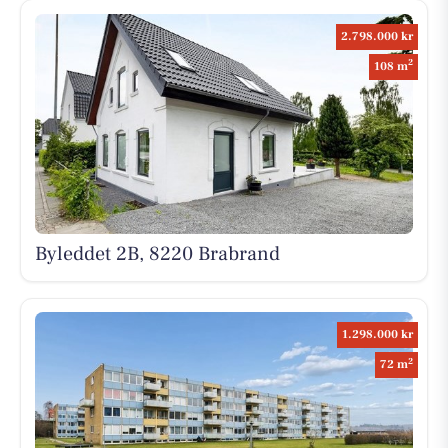
2.798.000 kr
2
108 m
Byleddet 2B, 8220 Brabrand
1.298.000 kr
2
72 m