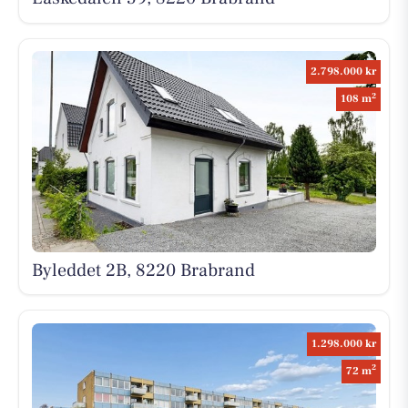
2.798.000 kr
2
108 m
Byleddet 2B, 8220 Brabrand
1.298.000 kr
2
72 m