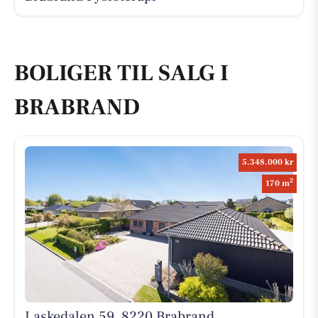
BOLIGER TIL SALG I
BRABRAND
5.348.000 kr
2
170 m
Laskedalen 59, 8220 Brabrand