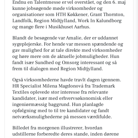
Endnu en Talentmesse er vel overstået, og den 6. maj
kunne jobsøgende møde virksomheder og
organisationer som HTH Køkkener, Grant Thornton,
Landfolk, Region Midtjylland, Work In Kalundborg
og mange flere i Musikhuset Aarhus.
Blandt de besøgende var Amalie, der er uddannet
sygeplejerske. For hende var messen spændende og
gav mulighed for at tale direkte med virksomheder
og høre mere om de aktuelle jobmuligheder. Hun
fandt især Sundhed og Omsorg interessant og så
frem til dialogen med Region Midtjylland.
Også virksomhederne havde travlt dagen igennem.
HR Specialist Milena Magdonová fra Trademark
Textiles oplevede stor interesse fra relevante
kandidater, især med erhvervsøkonomisk eller
ingeniørmæssig baggrund. Hun planlagde
opfølgning med to til tre kandidater og fandt
netværksmulighederne på messen værdifulde.
Billedet fra morgenen illustrerer, hvordan
udstillerne forberedte deres stande, inden dørene