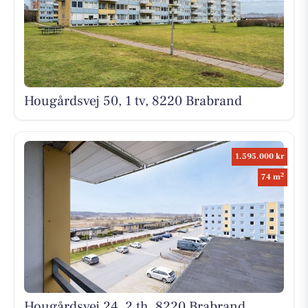
Hougårdsvej 50, 1 tv, 8220 Brabrand
1.595.000 kr
2
74 m
Hougårdsvej 24, 2 th, 8220 Brabrand