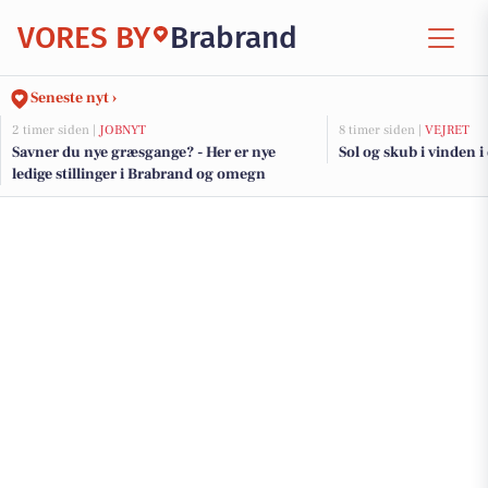
VORES BY
Brabrand
Seneste nyt ›
2 timer siden |
JOBNYT
8 timer siden |
VEJRET
Savner du nye græsgange? - Her er nye
Sol og skub i vinden i
ledige stillinger i Brabrand og omegn