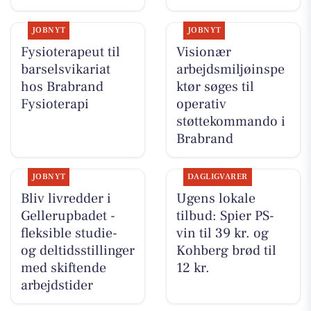
JOBNYT
JOBNYT
Fysioterapeut til
Visionær
barselsvikariat
arbejdsmiljøinspe
hos Brabrand
ktør søges til
Fysioterapi
operativ
støttekommando i
Brabrand
JOBNYT
DAGLIGVARER
Bliv livredder i
Ugens lokale
Gellerupbadet -
tilbud: Spier PS-
fleksible studie-
vin til 39 kr. og
og deltidsstillinger
Kohberg brød til
med skiftende
12 kr.
arbejdstider