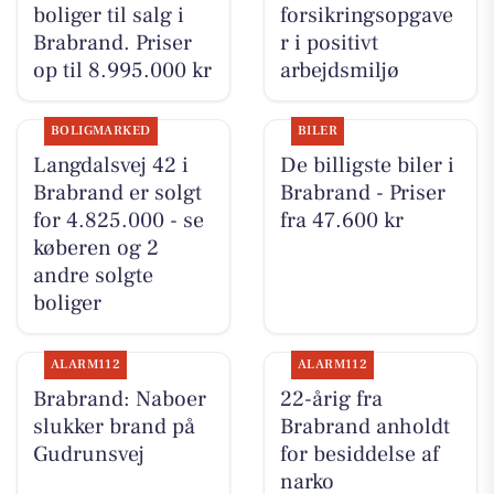
boliger til salg i
forsikringsopgave
Brabrand. Priser
r i positivt
op til 8.995.000 kr
arbejdsmiljø
BOLIGMARKED
BILER
Langdalsvej 42 i
De billigste biler i
Brabrand er solgt
Brabrand - Priser
for 4.825.000 - se
fra 47.600 kr
køberen og 2
andre solgte
boliger
ALARM112
ALARM112
Brabrand: Naboer
22-årig fra
slukker brand på
Brabrand anholdt
Gudrunsvej
for besiddelse af
narko