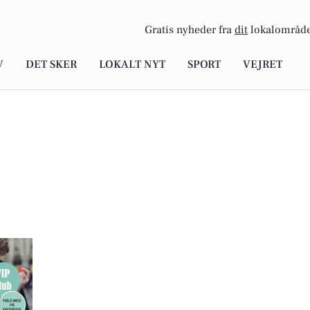
Gratis nyheder fra
dit
lokalområde
V
DET SKER
LOKALT NYT
SPORT
VEJRET