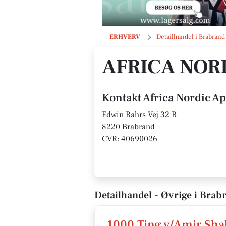
Africa Nordic ApS
ERHVERV
Detailhandel i Brabrand
AFRICA NOR
Kontakt Africa Nordic A
Edwin Rahrs Vej 32 B
8220 Brabrand
CVR: 40690026
Detailhandel - Øvrige i Brab
1000 Ting v/Amir Sh