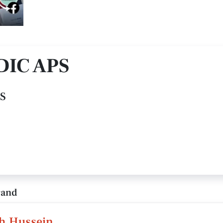
DIC APS
pS
rand
ah Hussein