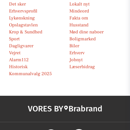
Det sker
Lokalt nyt
Erhvervsprofil
Mindeord
Lykønskning
Fakta om
Opslagstavlen
Husstand
Krop & Sundhed
Mød dine naboer
Sport
Boligmarked
Dagligvarer
Biler
Vejret
Erhverv
Alarm112
Jobnyt
Historisk
Læserbidrag
Kommunalvalg 2025
VORES BY
Brabrand