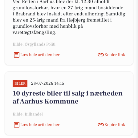
Ved Retten i Aarhus blev der kl. 12.30 afholdt
grundlovsforhør, hvor en 27-årig mand bosiddende
i Brabrand blev løsladt efter endt afhøring. Samtidig
blev en 25-årig mand fra Højbjerg fremstillet i
grundlovsforhør med henblik på
varetægtsfængsling.
Kilde: Østjyllands Politi
Læs hele artiklen her
Kopiér link
28-07-2026 14:15
BILER
10 dyreste biler til salg i nærheden
af Aarhus Kommune
Kilde: Bilhandel
Læs hele artiklen her
Kopiér link