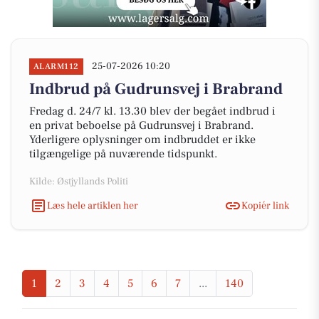
25-07-2026 10:20
ALARM112
Indbrud på Gudrunsvej i Brabrand
Fredag d. 24/7 kl. 13.30 blev der begået indbrud i
en privat beboelse på Gudrunsvej i Brabrand.
Yderligere oplysninger om indbruddet er ikke
tilgængelige på nuværende tidspunkt.
Kilde: Østjyllands Politi
Læs hele artiklen her
Kopiér link
1
2
3
4
5
6
7
...
140