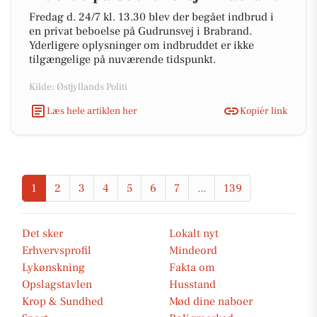
Fredag d. 24/7 kl. 13.30 blev der begået indbrud i
en privat beboelse på Gudrunsvej i Brabrand.
Yderligere oplysninger om indbruddet er ikke
tilgængelige på nuværende tidspunkt.
Kilde: Østjyllands Politi
Læs hele artiklen her
Kopiér link
1
2
3
4
5
6
7
...
139
Det sker
Lokalt nyt
Erhvervsprofil
Mindeord
Lykønskning
Fakta om
Opslagstavlen
Husstand
Krop & Sundhed
Mød dine naboer