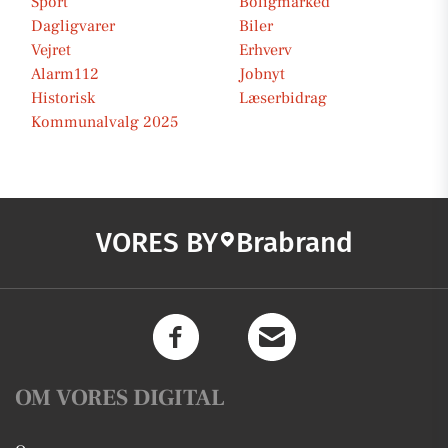
Sport
Boligmarked
Dagligvarer
Biler
Vejret
Erhverv
Alarm112
Jobnyt
Historisk
Læserbidrag
Kommunalvalg 2025
VORES BY
Brabrand
OM VORES DIGITAL