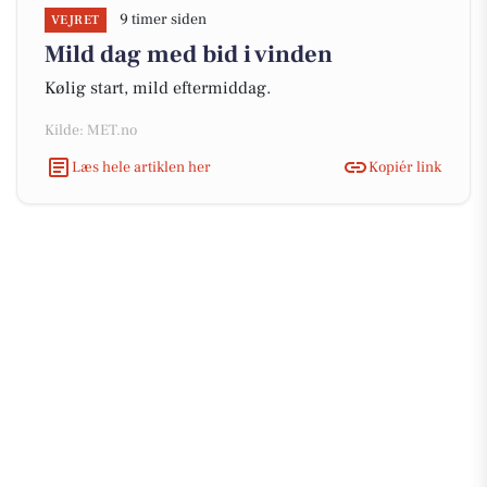
9 timer siden
VEJRET
Mild dag med bid i vinden
Kølig start, mild eftermiddag.
Kilde: MET.no
Læs hele artiklen her
Kopiér link