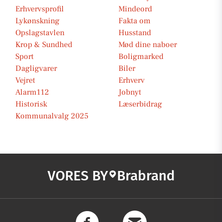
Erhvervsprofil
Mindeord
Lykønskning
Fakta om
Opslagstavlen
Husstand
Krop & Sundhed
Mød dine naboer
Sport
Boligmarked
Dagligvarer
Biler
Vejret
Erhverv
Alarm112
Jobnyt
Historisk
Læserbidrag
Kommunalvalg 2025
VORES BY
Brabrand