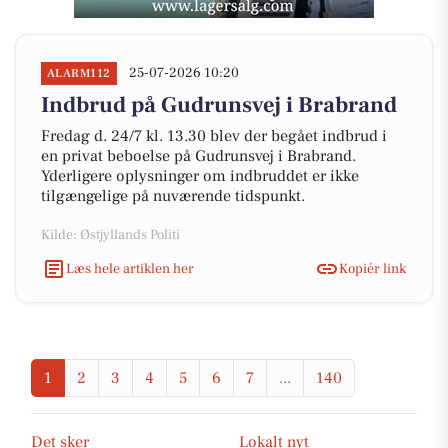
25-07-2026 10:20
ALARM112
Indbrud på Gudrunsvej i Brabrand
Fredag d. 24/7 kl. 13.30 blev der begået indbrud i
en privat beboelse på Gudrunsvej i Brabrand.
Yderligere oplysninger om indbruddet er ikke
tilgængelige på nuværende tidspunkt.
Kilde: Østjyllands Politi
Læs hele artiklen her
Kopiér link
1
2
3
4
5
6
7
...
140
Det sker
Lokalt nyt